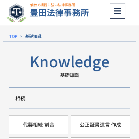
仙台で相続に強い法律事務所
豊田法律事務所
内
容
を
TOP
基礎知識
ス
キッ
Knowledge
プ
基礎知識
相続
代襲相続 割合
公正証書遺言 作成