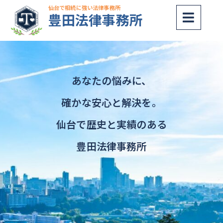
内
仙台で相続に強い法律事務所
豊田法律事務所
容
を
ス
キッ
プ
あなたの悩みに、
確かな安心と解決を。
仙台で歴史と実績のある
豊田法律事務所