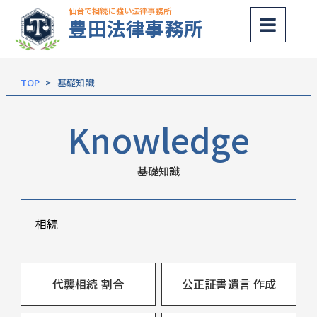
仙台で相続に強い法律事務所
豊田法律事務所
内
容
を
TOP
基礎知識
ス
キッ
Knowledge
プ
基礎知識
相続
代襲相続 割合
公正証書遺言 作成