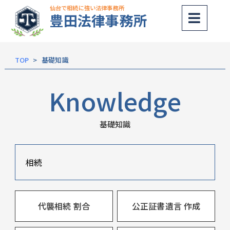
仙台で相続に強い法律事務所
豊田法律事務所
内
容
を
TOP
基礎知識
ス
キッ
Knowledge
プ
基礎知識
相続
代襲相続 割合
公正証書遺言 作成