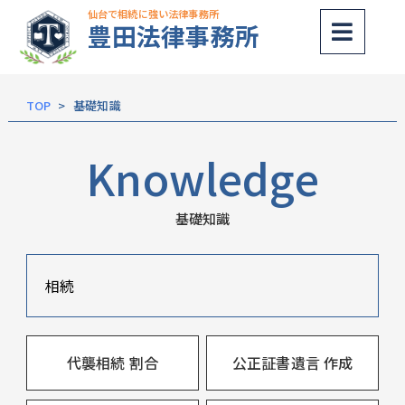
仙台で相続に強い法律事務所
豊田法律事務所
内
容
を
TOP
基礎知識
ス
キッ
Knowledge
プ
基礎知識
相続
代襲相続 割合
公正証書遺言 作成